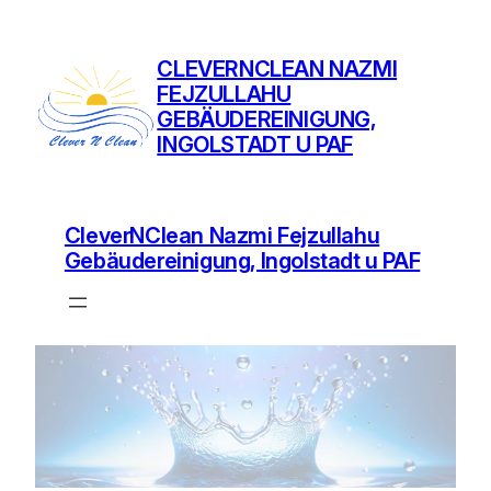
CLEVERNCLEAN NAZMI
FEJZULLAHU
GEBÄUDEREINIGUNG,
INGOLSTADT U PAF
CleverNClean Nazmi Fejzullahu
Gebäudereinigung, Ingolstadt u PAF