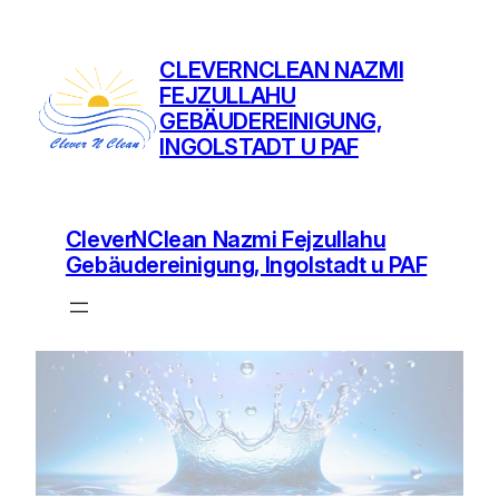
CLEVERNCLEAN NAZMI
FEJZULLAHU
GEBÄUDEREINIGUNG,
INGOLSTADT U PAF
CleverNClean Nazmi Fejzullahu
Gebäudereinigung, Ingolstadt u PAF